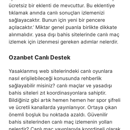
ücretsiz bir eklenti de mevcuttur. Bu eklentiye
tıklamak anında canlı sonuçları izlemenizi
sağlayacaktır. Bunun için yeni bir pencere
açılacaktır.’ Miktar genel puanla birlikte dikkate
alınmalıdır. yasa dışı bahis sitelerinde canlı maç
izlemek için izlenmesi gereken adımlar nelerdir.
Ozanbet Canlı Destek
Yasaklanmış web sitelerindeki canlı oyunlara
nasıl erişilebileceği konusunda rehberlik
sağlayabilir misiniz? canlı maçlar ve yasadışı
bahis siteleri zıt koordinasyonlara sahiptir.
Bildiğiniz gibi artık hemen hemen her spor şifreli
ve ücretli kanallarda yayınlanıyor. Ortaya çıkan
önemli boşluk bu noktada azaldı. Güvenilir
bahis sitelerinden canlı maç izlemenin yolları
nelerdir? Canlı maç yayınlarıyla koordineli olarak