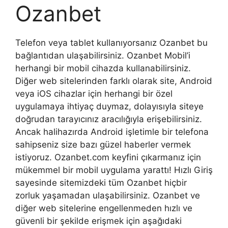
Ozanbet
Telefon veya tablet kullanıyorsanız Ozanbet bu
bağlantıdan ulaşabilirsiniz. Ozanbet Mobil’i
herhangi bir mobil cihazda kullanabilirsiniz.
Diğer web sitelerinden farklı olarak site, Android
veya iOS cihazlar için herhangi bir özel
uygulamaya ihtiyaç duymaz, dolayısıyla siteye
doğrudan tarayıcınız aracılığıyla erişebilirsiniz.
Ancak halihazırda Android işletimle bir telefona
sahipseniz size bazı güzel haberler vermek
istiyoruz. Ozanbet.com keyfini çıkarmanız için
mükemmel bir mobil uygulama yarattı! Hızlı Giriş
sayesinde sitemizdeki tüm Ozanbet hiçbir
zorluk yaşamadan ulaşabilirsiniz. Ozanbet ve
diğer web sitelerine engellenmeden hızlı ve
güvenli bir şekilde erişmek için aşağıdaki