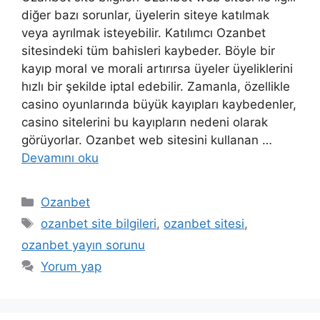
diğer bazı sorunlar, üyelerin siteye katılmak
veya ayrılmak isteyebilir. Katılımcı Ozanbet
sitesindeki tüm bahisleri kaybeder. Böyle bir
kayıp moral ve morali artırırsa üyeler üyeliklerini
hızlı bir şekilde iptal edebilir. Zamanla, özellikle
casino oyunlarında büyük kayıpları kaybedenler,
casino sitelerini bu kayıpların nedeni olarak
görüyorlar. Ozanbet web sitesini kullanan …
Devamını oku
Kategoriler
Ozanbet
Etiketler
ozanbet site bilgileri
,
ozanbet sitesi
,
ozanbet yayın sorunu
Yorum yap