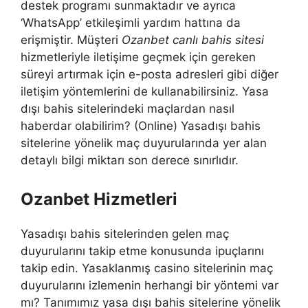
destek programı sunmaktadır ve ayrıca
‘WhatsApp’ etkileşimli yardım hattına da
erişmiştir. Müşteri
Ozanbet canlı bahis sitesi
hizmetleriyle iletişime geçmek için gereken
süreyi artırmak için e-posta adresleri gibi diğer
iletişim yöntemlerini de kullanabilirsiniz. Yasa
dışı bahis sitelerindeki maçlardan nasıl
haberdar olabilirim? (Online) Yasadışı bahis
sitelerine yönelik maç duyurularında yer alan
detaylı bilgi miktarı son derece sınırlıdır.
Ozanbet Hizmetleri
Yasadışı bahis sitelerinden gelen maç
duyurularını takip etme konusunda ipuçlarını
takip edin. Yasaklanmış casino sitelerinin maç
duyurularını izlemenin herhangi bir yöntemi var
mı? Tanımımız yasa dışı bahis sitelerine yönelik