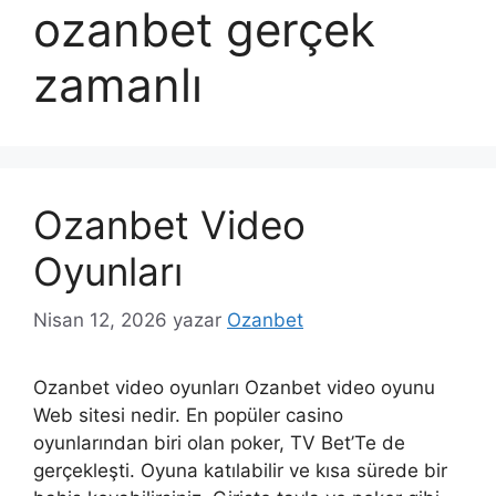
ozanbet gerçek
zamanlı
Ozanbet Video
Oyunları
Nisan 12, 2026
yazar
Ozanbet
Ozanbet video oyunları Ozanbet video oyunu
Web sitesi nedir. En popüler casino
oyunlarından biri olan poker, TV Bet’Te de
gerçekleşti. Oyuna katılabilir ve kısa sürede bir