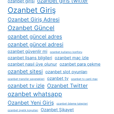
ozanbet giris twitter
ozanbet girisi
Ozanbet Giriş
Ozanbet Giriş Adresi
Ozanbet Güncel
ozanbet güncel adres
ozanbet güncel adresi
ozanbet güvenlir mi
ozanbet kullanıcı konforu
ozanbet lisans bilgileri
ozanbet maç izle
ozanbet nasıl üye olunur
ozanbet para çekme
ozanbet sitesi
ozanbet slot oyunları
ozanbet tv
ozanbet transfer seçenekleri
ozanbet tv canli maç
ozanbet tv izle
Ozanbet Twitter
ozanbet whatsapp
Ozanbet Yeni Giriş
ozanbet ödeme talepleri
Ozanbet Şikayet
ozanbet üyelik koşulları