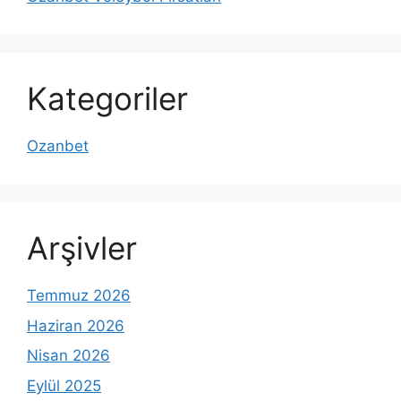
Kategoriler
Ozanbet
Arşivler
Temmuz 2026
Haziran 2026
Nisan 2026
Eylül 2025