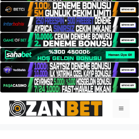
İçeriğe
atla
Menü