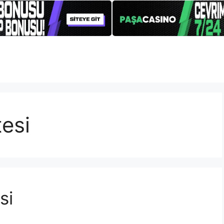
tesi
si