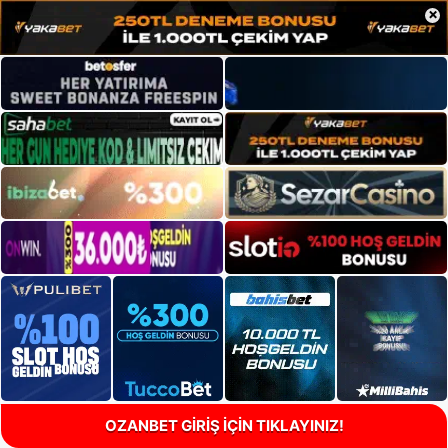
×
OZANBET GİRİŞ İÇİN TIKLAYINIZ!