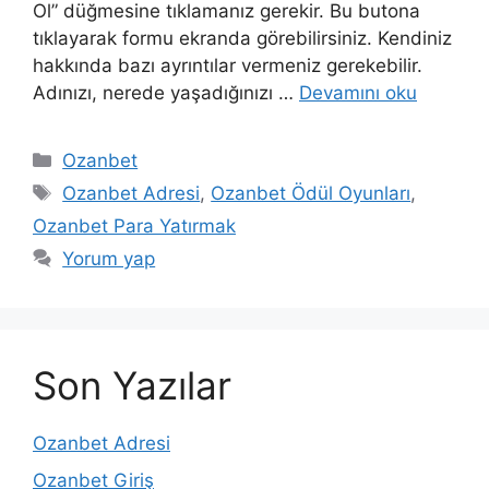
Ol” düğmesine tıklamanız gerekir. Bu butona
tıklayarak formu ekranda görebilirsiniz. Kendiniz
hakkında bazı ayrıntılar vermeniz gerekebilir.
Adınızı, nerede yaşadığınızı …
Devamını oku
Kategoriler
Ozanbet
Etiketler
Ozanbet Adresi
,
Ozanbet Ödül Oyunları
,
Ozanbet Para Yatırmak
Yorum yap
Son Yazılar
Ozanbet Adresi
Ozanbet Giriş