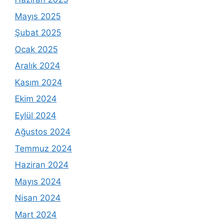
Mayıs 2025
Şubat 2025
Ocak 2025
Aralık 2024
Kasım 2024
Ekim 2024
Eylül 2024
Ağustos 2024
Temmuz 2024
Haziran 2024
Mayıs 2024
Nisan 2024
Mart 2024