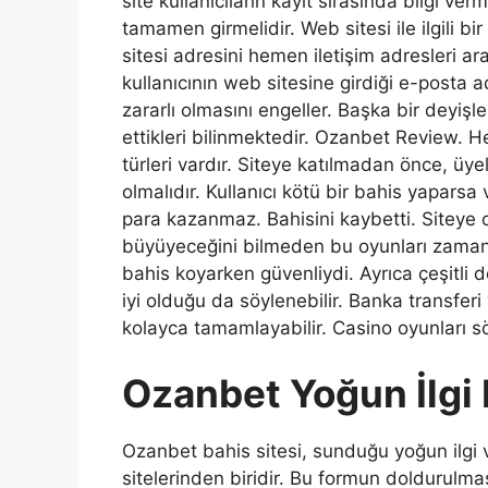
site kullanıcıların kayıt sırasında bilgi ver
tamamen girmelidir. Web sitesi ile ilgili 
sitesi adresini hemen iletişim adresleri ara
kullanıcının web sitesine girdiği e-posta a
zararlı olmasını engeller. Başka bir deyişl
ettikleri bilinmektedir. Ozanbet Review. He
türleri vardır. Siteye katılmadan önce, üye
olmalıdır. Kullanıcı kötü bir bahis yaparsa 
para kazanmaz. Bahisini kaybetti. Siteye
büyüyeceğini bilmeden bu oyunları zamanla
bahis koyarken güvenliydi. Ayrıca çeşitli
iyi olduğu da söylenebilir. Banka transfer
kolayca tamamlayabilir. Casino oyunları s
Ozanbet Yoğun İlgi 
Ozanbet bahis sitesi, sunduğu yoğun ilgi 
sitelerinden biridir. Bu formun doldurulma