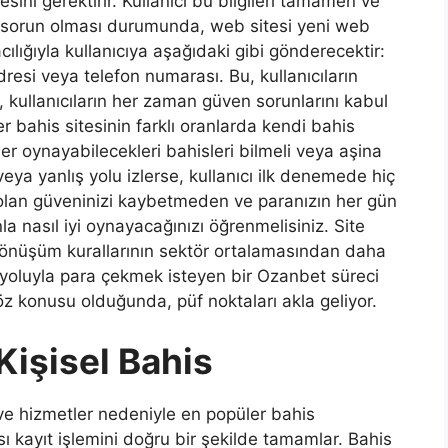
mesini gerektirir. Kullanıcı bu bilgileri tamamen ve
bir sorun olması durumunda, web sitesi yeni web
cılığıyla kullanıcıya aşağıdaki gibi gönderecektir:
dresi veya telefon numarası. Bu, kullanıcıların
e, kullanıcıların her zaman güven sorunlarını kabul
r bahis sitesinin farklı oranlarda kendi bahis
ler oynayabilecekleri bahisleri bilmeli veya aşina
veya yanlış yolu izlerse, kullanıcı ilk denemede hiç
 olan güveninizi kaybetmeden ve paranızın her gün
 nasıl iyi oynayacağınızı öğrenmelisiniz. Site
 dönüşüm kurallarının sektör ortalamasından daha
i yoluyla para çekmek isteyen bir Ozanbet süreci
öz konusu olduğunda, püf noktaları akla geliyor.
Kişisel Bahis
ve hizmetler nedeniyle en popüler bahis
sı kayıt işlemini doğru bir şekilde tamamlar. Bahis