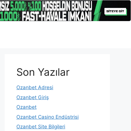
Son Yazılar
Ozanbet Adresi
Ozanbet Giriş
Ozanbet
Ozanbet Casino Endüstrisi
Ozanbet Site Bilgileri