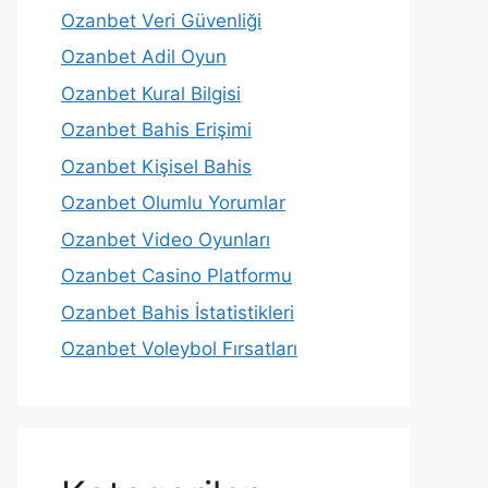
Ozanbet Veri Güvenliği
Ozanbet Adil Oyun
Ozanbet Kural Bilgisi
Ozanbet Bahis Erişimi
Ozanbet Kişisel Bahis
Ozanbet Olumlu Yorumlar
Ozanbet Video Oyunları
Ozanbet Casino Platformu
Ozanbet Bahis İstatistikleri
Ozanbet Voleybol Fırsatları