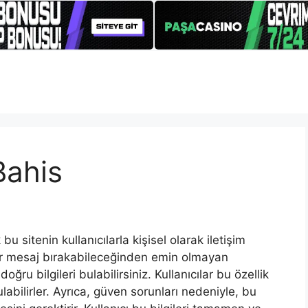
Bahis
 sitenin kullanıcılarla kişisel olarak iletişim
ir mesaj bırakabileceğinden emin olmayan
doğru bilgileri bulabilirsiniz. Kullanıcılar bu özellik
labilirler. Ayrıca, güven sorunları nedeniyle, bu