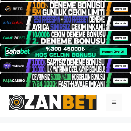
İçeriğe
atla
Menü