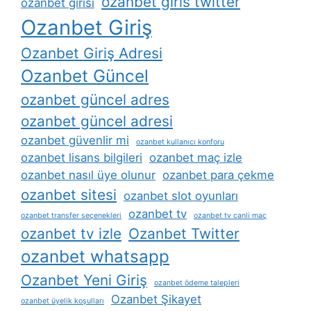
ozanbet giris twitter
ozanbet girisi
Ozanbet Giriş
Ozanbet Giriş Adresi
Ozanbet Güncel
ozanbet güncel adres
ozanbet güncel adresi
ozanbet güvenlir mi
ozanbet kullanıcı konforu
ozanbet lisans bilgileri
ozanbet maç izle
ozanbet nasıl üye olunur
ozanbet para çekme
ozanbet sitesi
ozanbet slot oyunları
ozanbet tv
ozanbet transfer seçenekleri
ozanbet tv canli maç
ozanbet tv izle
Ozanbet Twitter
ozanbet whatsapp
Ozanbet Yeni Giriş
ozanbet ödeme talepleri
Ozanbet Şikayet
ozanbet üyelik koşulları