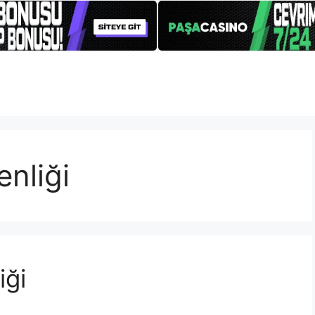
enliği
iği