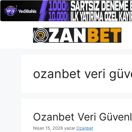
İçeriğe
atla
ozanbet veri güv
Ozanbet Veri Güvenl
Nisan 15, 2026
yazar
Ozanbet