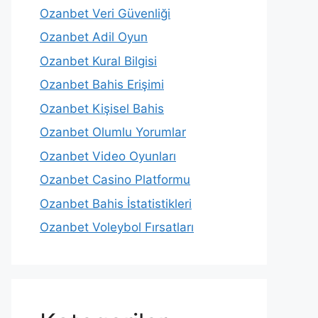
Ozanbet Veri Güvenliği
Ozanbet Adil Oyun
Ozanbet Kural Bilgisi
Ozanbet Bahis Erişimi
Ozanbet Kişisel Bahis
Ozanbet Olumlu Yorumlar
Ozanbet Video Oyunları
Ozanbet Casino Platformu
Ozanbet Bahis İstatistikleri
Ozanbet Voleybol Fırsatları