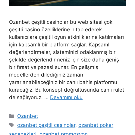
Ozanbet çeşitli casinolar bu web sitesi çok
çeşitli casino özelliklerine hitap ederek
kullanıcılara çeşitli oyun etkinliklerine katılmaları
için kapsamlı bir platform sağlar. Kapsamlı
değerlendirmeler, sisteminizi odaklanmış bir
şekilde değerlendirmeniz için size daha geniş
bir fırsat yelpazesi sunar. En gelişmiş
modellerden dilediğiniz zaman
yararlanabileceğiniz bir canlı bahis platformu
kuracağız. Bu konsept doğrultusunda canlı rulet
de sağlıyoruz. …
Devamını oku
Kategoriler
Ozanbet
Etiketler
ozanbet çeşitli casinolar
,
ozanbet poker
seçenekleri
,
ozanbet promosyon