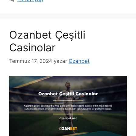
Ozanbet Çeşitli
Casinolar
Temmuz 17, 2024
yazar
Ozanbet