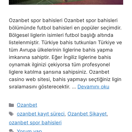
Ozanbet spor bahisleri Ozanbet spor bahisleri
bölümünde futbol bahisleri en popüler seçimdir.
Bölgesel liglerin isimleri futbol başlığı altında
listelenmiştir. Türkiye bahis tutkunları Türkiye ve
tüm Avrupa ülkelerinin liglerine bahis yapma
imkanına sahiptir. Eğer İngiliz liglerine bahis
oynamak ilginizi çekiyorsa tüm profesyonel
liglere katılma şansına sahipsiniz. Ozanbet
casino web sitesi, bahis yapmayı seçtiğiniz ligin
sıralamasını gösterecektir. …
Devamını oku
Kategoriler
Ozanbet
Etiketler
ozanbet kayıt süreci
,
Ozanbet Şikayet
,
ozanbet spor bahisleri
Yorum yap