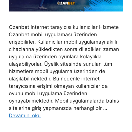
Ozanbet internet tarayıcısı kullanıcılar Hizmete
Ozanbet mobil uygulaması üzerinden
erişebilirler. Kullanıcılar mobil uygulamayı akıllı
cihazlarına yükledikten sonra diledikleri zaman
uygulama üzerinden oyunlara kolaylıkla
ulaşabiliyorlar. Üyelik sitesinde sunulan tüm
hizmetlere mobil uygulama üzerinden de
ulaşılabilmektedir. Bu nedenle internet
tarayıcısına erişimi olmayan kullanıcılar da
oyunu mobil uygulama üzerinden
oynayabilmektedir. Mobil uygulamalarda bahis
sitelerine giriş yapmanızda herhangi bir …
Devamını oku