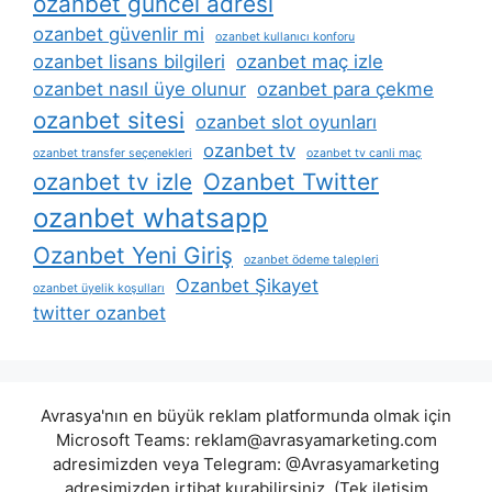
ozanbet güncel adresi
ozanbet güvenlir mi
ozanbet kullanıcı konforu
ozanbet lisans bilgileri
ozanbet maç izle
ozanbet nasıl üye olunur
ozanbet para çekme
ozanbet sitesi
ozanbet slot oyunları
ozanbet tv
ozanbet transfer seçenekleri
ozanbet tv canli maç
ozanbet tv izle
Ozanbet Twitter
ozanbet whatsapp
Ozanbet Yeni Giriş
ozanbet ödeme talepleri
Ozanbet Şikayet
ozanbet üyelik koşulları
twitter ozanbet
Avrasya'nın en büyük reklam platformunda olmak için
Microsoft Teams:
reklam@avrasyamarketing.com
adresimizden veya Telegram: @Avrasyamarketing
adresimizden irtibat kurabilirsiniz. (Tek iletişim