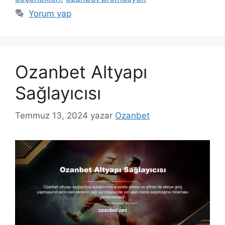
Yorum yap
Ozanbet Altyapı
Sağlayıcısı
Temmuz 13, 2024
yazar
Ozanbet