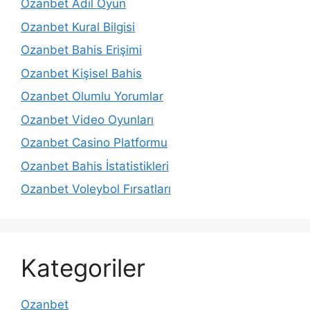
Ozanbet Adil Oyun
Ozanbet Kural Bilgisi
Ozanbet Bahis Erişimi
Ozanbet Kişisel Bahis
Ozanbet Olumlu Yorumlar
Ozanbet Video Oyunları
Ozanbet Casino Platformu
Ozanbet Bahis İstatistikleri
Ozanbet Voleybol Fırsatları
Kategoriler
Ozanbet