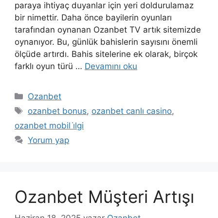
paraya ihtiyaç duyanlar için yeri doldurulamaz
bir nimettir. Daha önce bayilerin oyunları
tarafından oynanan Ozanbet TV artık sitemizde
oynanıyor. Bu, günlük bahislerin sayısını önemli
ölçüde artırdı. Bahis sitelerine ek olarak, birçok
farklı oyun türü …
Devamını oku
Kategoriler
Ozanbet
Etiketler
ozanbet bonus
,
ozanbet canlı casino
,
ozanbet mobil i̇lgi
Yorum yap
Ozanbet Müşteri Artışı