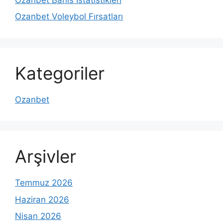
Ozanbet Voleybol Fırsatları
Kategoriler
Ozanbet
Arşivler
Temmuz 2026
Haziran 2026
Nisan 2026