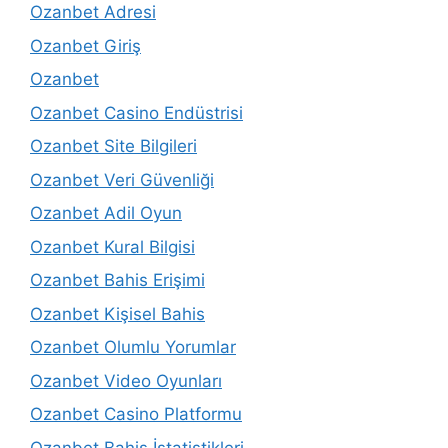
Ozanbet Adresi
Ozanbet Giriş
Ozanbet
Ozanbet Casino Endüstrisi
Ozanbet Site Bilgileri
Ozanbet Veri Güvenliği
Ozanbet Adil Oyun
Ozanbet Kural Bilgisi
Ozanbet Bahis Erişimi
Ozanbet Kişisel Bahis
Ozanbet Olumlu Yorumlar
Ozanbet Video Oyunları
Ozanbet Casino Platformu
Ozanbet Bahis İstatistikleri