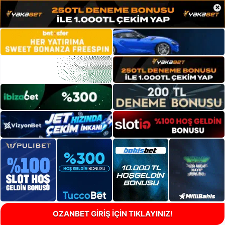
×
OZANBET GİRİŞ İÇİN TIKLAYINIZ!