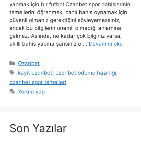
yapmak için bir futbol Ozanbet spor bahislerinin
temellerini öğrenmek, canlı bahis oynamak için
güvenli olmanız gerektiğini söyleyemezsiniz,
ancak bu bilgilerin önemli olmadığı anlamına
gelmez. Aslında, ne kadar çok bilginiz varsa,
akıllı bahis yapma şansınız o …
Devamını oku
Kategoriler
Ozanbet
Etiketler
kayit ozanbet
,
ozanbet ödeme hazırlığı
,
ozanbet spor temelleri
Yorum yap
Son Yazılar