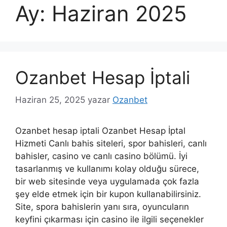
Ay:
Haziran 2025
Ozanbet Hesap İptali
Haziran 25, 2025
yazar
Ozanbet
Ozanbet hesap iptali Ozanbet Hesap İptal
Hizmeti Canlı bahis siteleri, spor bahisleri, canlı
bahisler, casino ve canlı casino bölümü. İyi
tasarlanmış ve kullanımı kolay olduğu sürece,
bir web sitesinde veya uygulamada çok fazla
şey elde etmek için bir kupon kullanabilirsiniz.
Site, spora bahislerin yanı sıra, oyuncuların
keyfini çıkarması için casino ile ilgili seçenekler