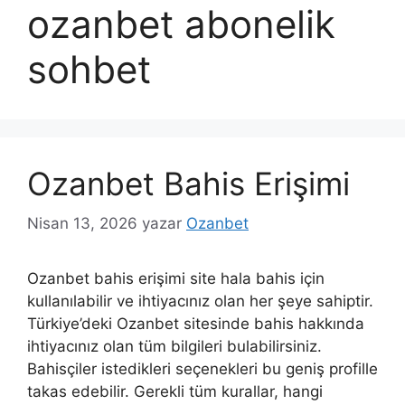
ozanbet abonelik
sohbet
Ozanbet Bahis Erişimi
Nisan 13, 2026
yazar
Ozanbet
Ozanbet bahis erişimi site hala bahis için
kullanılabilir ve ihtiyacınız olan her şeye sahiptir.
Türkiye’deki Ozanbet sitesinde bahis hakkında
ihtiyacınız olan tüm bilgileri bulabilirsiniz.
Bahisçiler istedikleri seçenekleri bu geniş profille
takas edebilir. Gerekli tüm kurallar, hangi