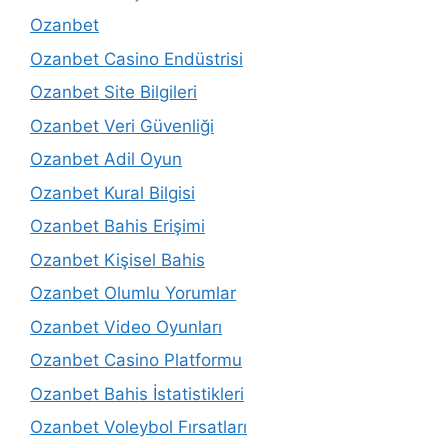
Ozanbet
Ozanbet Casino Endüstrisi
Ozanbet Site Bilgileri
Ozanbet Veri Güvenliği
Ozanbet Adil Oyun
Ozanbet Kural Bilgisi
Ozanbet Bahis Erişimi
Ozanbet Kişisel Bahis
Ozanbet Olumlu Yorumlar
Ozanbet Video Oyunları
Ozanbet Casino Platformu
Ozanbet Bahis İstatistikleri
Ozanbet Voleybol Fırsatları