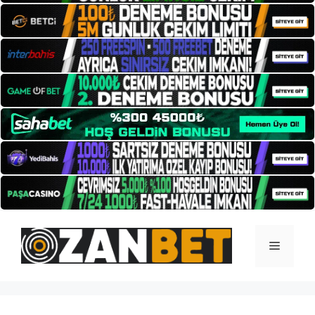
İçeriğe
atla
Menü