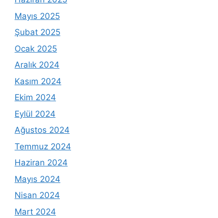
Mayıs 2025
Şubat 2025
Ocak 2025
Aralık 2024
Kasım 2024
Ekim 2024
Eylül 2024
Ağustos 2024
Temmuz 2024
Haziran 2024
Mayıs 2024
Nisan 2024
Mart 2024