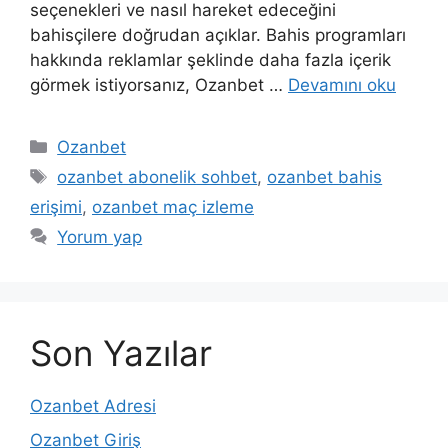
seçenekleri ve nasıl hareket edeceğini
bahisçilere doğrudan açıklar. Bahis programları
hakkında reklamlar şeklinde daha fazla içerik
görmek istiyorsanız, Ozanbet …
Devamını oku
Kategoriler
Ozanbet
Etiketler
ozanbet abonelik sohbet
,
ozanbet bahis
erişimi
,
ozanbet maç izleme
Yorum yap
Son Yazılar
Ozanbet Adresi
Ozanbet Giriş