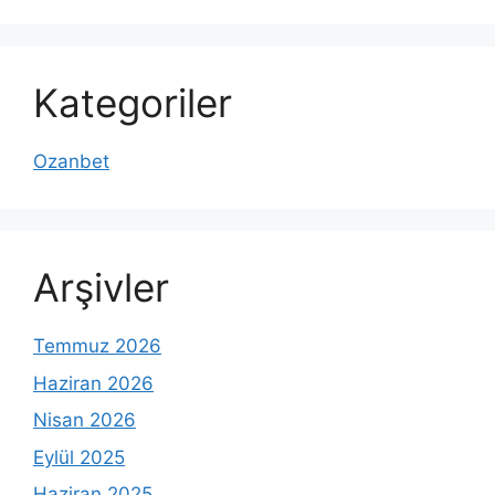
Kategoriler
Ozanbet
Arşivler
Temmuz 2026
Haziran 2026
Nisan 2026
Eylül 2025
Haziran 2025