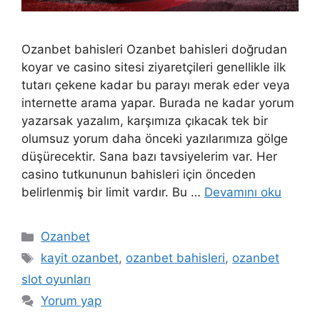
Ozanbet bahisleri Ozanbet bahisleri doğrudan
koyar ve casino sitesi ziyaretçileri genellikle ilk
tutarı çekene kadar bu parayı merak eder veya
internette arama yapar. Burada ne kadar yorum
yazarsak yazalım, karşımıza çıkacak tek bir
olumsuz yorum daha önceki yazılarımıza gölge
düşürecektir. Sana bazı tavsiyelerim var. Her
casino tutkununun bahisleri için önceden
belirlenmiş bir limit vardır. Bu …
Devamını oku
Kategoriler
Ozanbet
Etiketler
kayit ozanbet
,
ozanbet bahisleri
,
ozanbet
slot oyunları
Yorum yap