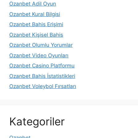
Ozanbet Adil Oyun
Ozanbet Kural Bilgisi
Ozanbet Bahis Erişimi
Ozanbet Kişisel Bahis
Ozanbet Olumlu Yorumlar
Ozanbet Video Oyunları
Ozanbet Casino Platformu
Ozanbet Bahis İstatistikleri
Ozanbet Voleybol Fırsatları
Kategoriler
Ozanbet