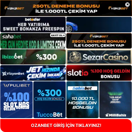
×
OZANBET GİRİŞ İÇİN TIKLAYINIZ!