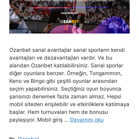
Ozanbet sanal avantajlar sanal sporların kendi
avantajları ve dezavantajları vardır. Ve bu
alandan Ozanbet katılabilirsiniz. Sanal sporlar
diğer oyunlara benzer. Örneğin, Tongammon,
Keno ve Bingo gibi çeşitli oyunlar arasından
seçim yapabilirsiniz. Seçtiğiniz oyun boyunca
şansınızı denemek fazla zaman almaz. Hepsi
mobil siteden erişilebilir ve etkinliklere katılmaya
başlar. Hem turnuvaları hem de bonusu
paylaşıyor. Mobil giriş …
Devamını oku
Kategoriler