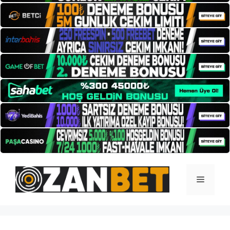
İçeriğe
atla
Menü