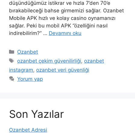
düşündüğümüz istikrar ve hızla 7’den 70’e
bırakabileceği bahse girmemizi sağlar. Ozanbet
Mobile APK hızlı ve kolay casino oynamanızı
sağlar. Peki bu mobil APK ”özelliğini nasıl
indirebilirim?” …
Devamını oku
Kategoriler
Ozanbet
Etiketler
ozanbet çekim güvenilirliği
,
ozanbet
instagram
,
ozanbet veri güvenliği
Yorum yap
Son Yazılar
Ozanbet Adresi