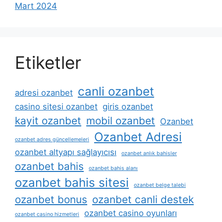
Mart 2024
Etiketler
canli ozanbet
adresi ozanbet
casino sitesi ozanbet
giris ozanbet
kayit ozanbet
mobil ozanbet
Ozanbet
Ozanbet Adresi
ozanbet adres güncellemeleri
ozanbet altyapı sağlayıcısı
ozanbet anlık bahisler
ozanbet bahis
ozanbet bahis alanı
ozanbet bahis sitesi
ozanbet belge talebi
ozanbet bonus
ozanbet canli destek
ozanbet casino oyunları
ozanbet casino hizmetleri