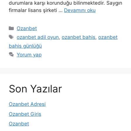
durumlara karşı korunduğu bilinmektedir. Saygın
firmalar lisans şirketi …
Devamını oku
Kategoriler
Ozanbet
Etiketler
ozanbet adil oyun
,
ozanbet bahis
,
ozanbet
bahis günlüğü
Yorum yap
Son Yazılar
Ozanbet Adresi
Ozanbet Giriş
Ozanbet