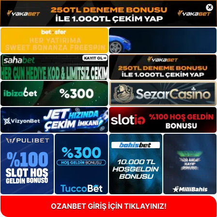
×
OZANBET GİRİŞ İÇİN TIKLAYINIZ!