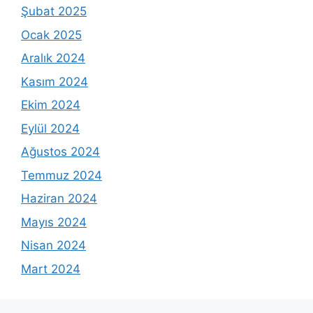
Şubat 2025
Ocak 2025
Aralık 2024
Kasım 2024
Ekim 2024
Eylül 2024
Ağustos 2024
Temmuz 2024
Haziran 2024
Mayıs 2024
Nisan 2024
Mart 2024