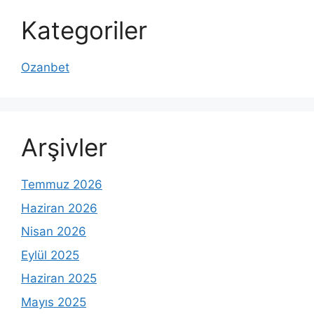
Kategoriler
Ozanbet
Arşivler
Temmuz 2026
Haziran 2026
Nisan 2026
Eylül 2025
Haziran 2025
Mayıs 2025