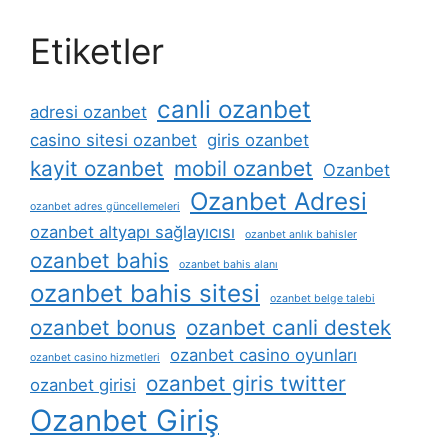
Etiketler
canli ozanbet
adresi ozanbet
casino sitesi ozanbet
giris ozanbet
kayit ozanbet
mobil ozanbet
Ozanbet
Ozanbet Adresi
ozanbet adres güncellemeleri
ozanbet altyapı sağlayıcısı
ozanbet anlık bahisler
ozanbet bahis
ozanbet bahis alanı
ozanbet bahis sitesi
ozanbet belge talebi
ozanbet bonus
ozanbet canli destek
ozanbet casino oyunları
ozanbet casino hizmetleri
ozanbet giris twitter
ozanbet girisi
Ozanbet Giriş