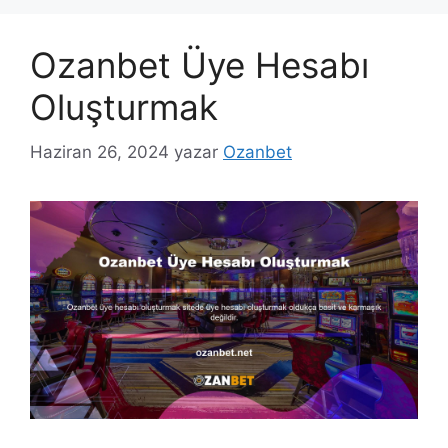
Ozanbet Üye Hesabı
Oluşturmak
Haziran 26, 2024
yazar
Ozanbet