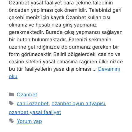
Ozanbet yasal faaliyet para çekme talebinin
önceden yapılması çok önemlidir. Talebinizi geri
çekebilmeniz için kayıtlı Ozanbet kullanıcısı
olmanız ve hesabınıza giriş yapmanız
gerekmektedir. Burada çıkış yapmanızı sağlayan
bir buton bulunmaktadır. Farenizi sekmenin
üzerine getirdiğinizde doldurmanız gereken bir
form görünecektir. Belirli bölgelerdeki casino ve
casino siteleri yasal olmasına rağmen ülkemizde
bu tür faaliyetlerin yasa dışı olması …
Devamını
oku
Kategoriler
Ozanbet
Etiketler
canli ozanbet
,
ozanbet oyun altyapısı
,
ozanbet yasal faaliyet
Yorum yap