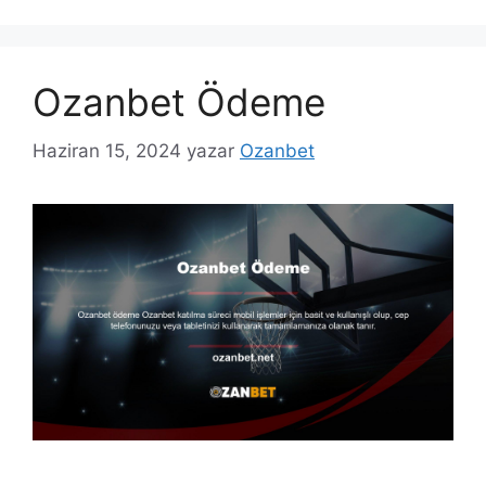
Ozanbet Ödeme
Haziran 15, 2024
yazar
Ozanbet