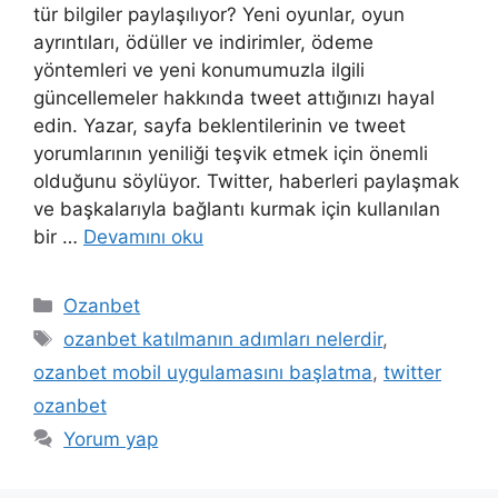
tür bilgiler paylaşılıyor? Yeni oyunlar, oyun
ayrıntıları, ödüller ve indirimler, ödeme
yöntemleri ve yeni konumumuzla ilgili
güncellemeler hakkında tweet attığınızı hayal
edin. Yazar, sayfa beklentilerinin ve tweet
yorumlarının yeniliği teşvik etmek için önemli
olduğunu söylüyor. Twitter, haberleri paylaşmak
ve başkalarıyla bağlantı kurmak için kullanılan
bir …
Devamını oku
Kategoriler
Ozanbet
Etiketler
ozanbet katılmanın adımları nelerdir
,
ozanbet mobil uygulamasını başlatma
,
twitter
ozanbet
Yorum yap