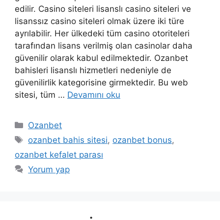
edilir. Casino siteleri lisanslı casino siteleri ve
lisanssız casino siteleri olmak üzere iki türe
ayrılabilir. Her ülkedeki tüm casino otoriteleri
tarafından lisans verilmiş olan casinolar daha
güvenilir olarak kabul edilmektedir. Ozanbet
bahisleri lisanslı hizmetleri nedeniyle de
güvenilirlik kategorisine girmektedir. Bu web
sitesi, tüm …
Devamını oku
Kategoriler
Ozanbet
Etiketler
ozanbet bahis sitesi
,
ozanbet bonus
,
ozanbet kefalet parası
Yorum yap