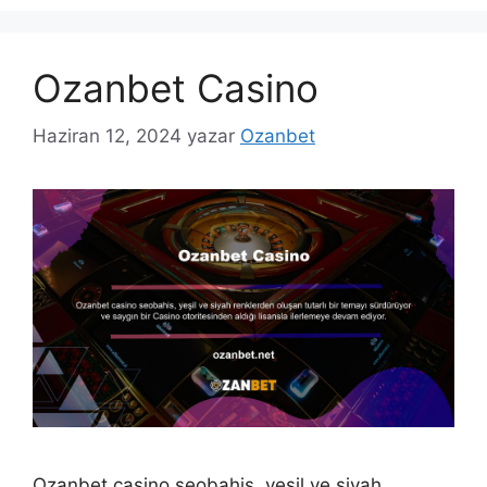
Ozanbet Casino
Haziran 12, 2024
yazar
Ozanbet
Ozanbet casino seobahis, yeşil ve siyah