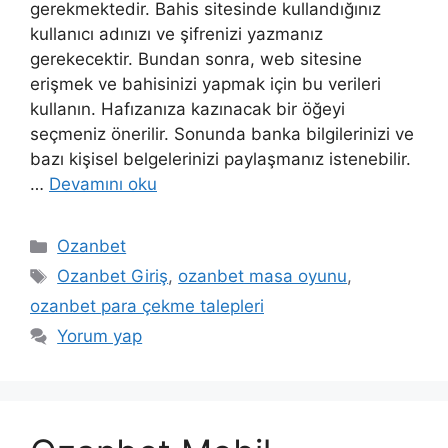
gerekmektedir. Bahis sitesinde kullandığınız
kullanıcı adınızı ve şifrenizi yazmanız
gerekecektir. Bundan sonra, web sitesine
erişmek ve bahisinizi yapmak için bu verileri
kullanın. Hafızanıza kazınacak bir öğeyi
seçmeniz önerilir. Sonunda banka bilgilerinizi ve
bazı kişisel belgelerinizi paylaşmanız istenebilir.
…
Devamını oku
Kategoriler
Ozanbet
Etiketler
Ozanbet Giriş
,
ozanbet masa oyunu
,
ozanbet para çekme talepleri
Yorum yap