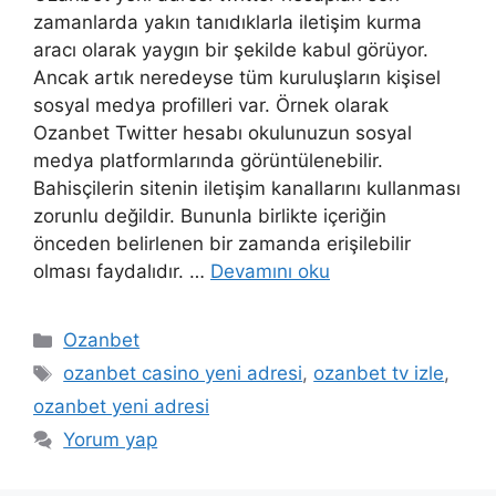
zamanlarda yakın tanıdıklarla iletişim kurma
aracı olarak yaygın bir şekilde kabul görüyor.
Ancak artık neredeyse tüm kuruluşların kişisel
sosyal medya profilleri var. Örnek olarak
Ozanbet Twitter hesabı okulunuzun sosyal
medya platformlarında görüntülenebilir.
Bahisçilerin sitenin iletişim kanallarını kullanması
zorunlu değildir. Bununla birlikte içeriğin
önceden belirlenen bir zamanda erişilebilir
olması faydalıdır. …
Devamını oku
Kategoriler
Ozanbet
Etiketler
ozanbet casino yeni adresi
,
ozanbet tv izle
,
ozanbet yeni adresi
Yorum yap