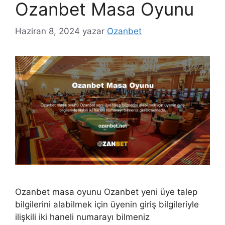
Ozanbet Masa Oyunu
Haziran 8, 2024
yazar
Ozanbet
Ozanbet masa oyunu Ozanbet yeni üye talep
bilgilerini alabilmek için üyenin giriş bilgileriyle
ilişkili iki haneli numarayı bilmeniz