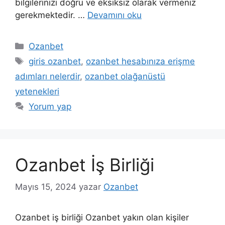
bilgilerinizi doğru ve eksiksiz olarak vermeniz
gerekmektedir. …
Devamını oku
Kategoriler
Ozanbet
Etiketler
giris ozanbet
,
ozanbet hesabınıza erişme
adımları nelerdir
,
ozanbet olağanüstü
yetenekleri
Yorum yap
Ozanbet İş Birliği
Mayıs 15, 2024
yazar
Ozanbet
Ozanbet iş birliği Ozanbet yakın olan kişiler