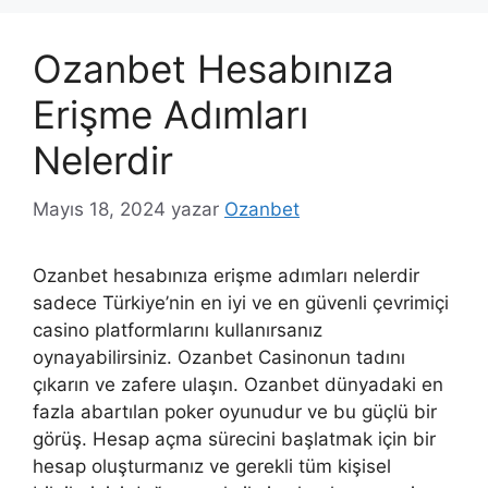
Ozanbet Hesabınıza
Erişme Adımları
Nelerdir
Mayıs 18, 2024
yazar
Ozanbet
Ozanbet hesabınıza erişme adımları nelerdir
sadece Türkiye’nin en iyi ve en güvenli çevrimiçi
casino platformlarını kullanırsanız
oynayabilirsiniz. Ozanbet Casinonun tadını
çıkarın ve zafere ulaşın. Ozanbet dünyadaki en
fazla abartılan poker oyunudur ve bu güçlü bir
görüş. Hesap açma sürecini başlatmak için bir
hesap oluşturmanız ve gerekli tüm kişisel