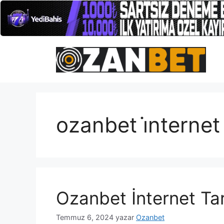
İçeriğe
atla
ozanbet i̇nternet 
Ozanbet İnternet Tar
Temmuz 6, 2024
yazar
Ozanbet