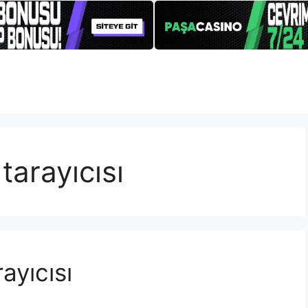
tarayıcısı
ayıcısı