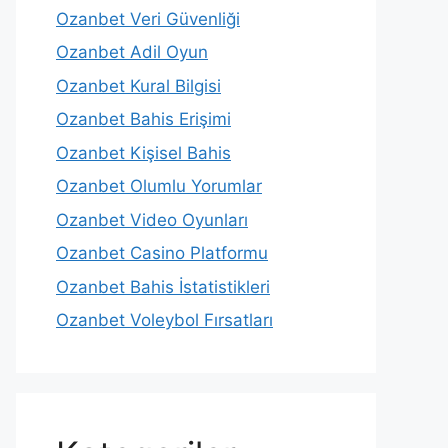
Ozanbet Veri Güvenliği
Ozanbet Adil Oyun
Ozanbet Kural Bilgisi
Ozanbet Bahis Erişimi
Ozanbet Kişisel Bahis
Ozanbet Olumlu Yorumlar
Ozanbet Video Oyunları
Ozanbet Casino Platformu
Ozanbet Bahis İstatistikleri
Ozanbet Voleybol Fırsatları