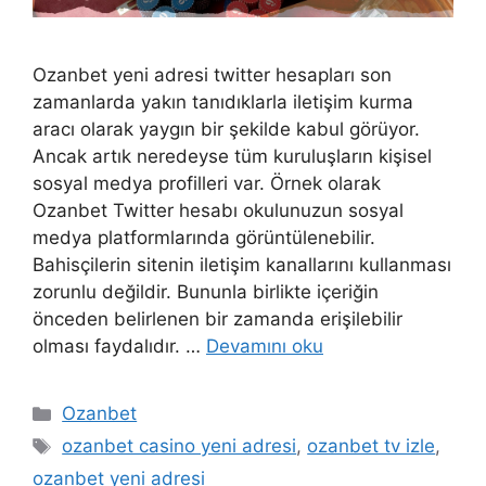
Ozanbet yeni adresi twitter hesapları son
zamanlarda yakın tanıdıklarla iletişim kurma
aracı olarak yaygın bir şekilde kabul görüyor.
Ancak artık neredeyse tüm kuruluşların kişisel
sosyal medya profilleri var. Örnek olarak
Ozanbet Twitter hesabı okulunuzun sosyal
medya platformlarında görüntülenebilir.
Bahisçilerin sitenin iletişim kanallarını kullanması
zorunlu değildir. Bununla birlikte içeriğin
önceden belirlenen bir zamanda erişilebilir
olması faydalıdır. …
Devamını oku
Kategoriler
Ozanbet
Etiketler
ozanbet casino yeni adresi
,
ozanbet tv izle
,
ozanbet yeni adresi