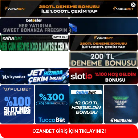
×
OZANBET GİRİŞ İÇİN TIKLAYINIZ!