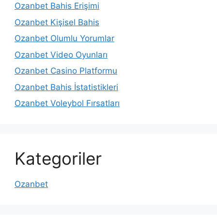
Ozanbet Bahis Erişimi
Ozanbet Kişisel Bahis
Ozanbet Olumlu Yorumlar
Ozanbet Video Oyunları
Ozanbet Casino Platformu
Ozanbet Bahis İstatistikleri
Ozanbet Voleybol Fırsatları
Kategoriler
Ozanbet