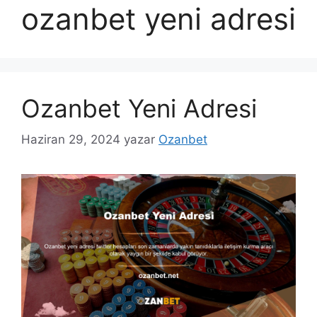
ozanbet yeni adresi
Ozanbet Yeni Adresi
Haziran 29, 2024
yazar
Ozanbet