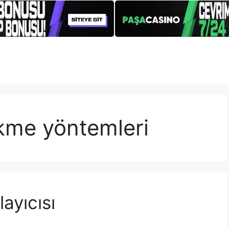
kme yöntemleri
ayıcısı