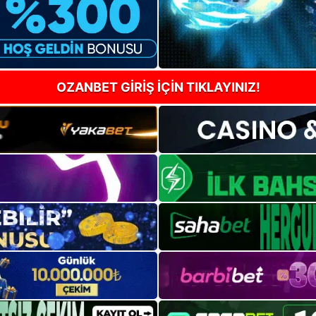
OZANBET GİRİŞ İÇİN TIKLAYINIZ!