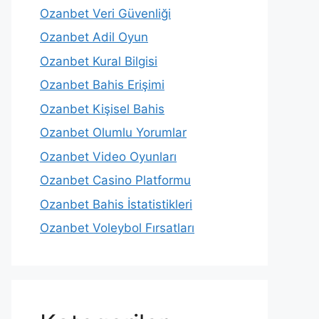
Ozanbet Veri Güvenliği
Ozanbet Adil Oyun
Ozanbet Kural Bilgisi
Ozanbet Bahis Erişimi
Ozanbet Kişisel Bahis
Ozanbet Olumlu Yorumlar
Ozanbet Video Oyunları
Ozanbet Casino Platformu
Ozanbet Bahis İstatistikleri
Ozanbet Voleybol Fırsatları