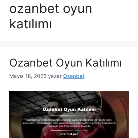
ozanbet oyun
katılımı
Ozanbet Oyun Katılımı
Mayıs 18, 2025
yazar
Ozanbet