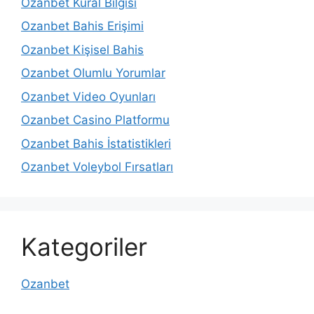
Ozanbet Kural Bilgisi
Ozanbet Bahis Erişimi
Ozanbet Kişisel Bahis
Ozanbet Olumlu Yorumlar
Ozanbet Video Oyunları
Ozanbet Casino Platformu
Ozanbet Bahis İstatistikleri
Ozanbet Voleybol Fırsatları
Kategoriler
Ozanbet