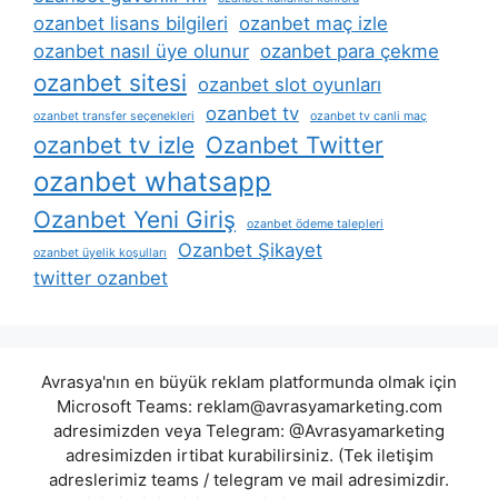
ozanbet lisans bilgileri
ozanbet maç izle
ozanbet nasıl üye olunur
ozanbet para çekme
ozanbet sitesi
ozanbet slot oyunları
ozanbet tv
ozanbet transfer seçenekleri
ozanbet tv canli maç
ozanbet tv izle
Ozanbet Twitter
ozanbet whatsapp
Ozanbet Yeni Giriş
ozanbet ödeme talepleri
Ozanbet Şikayet
ozanbet üyelik koşulları
twitter ozanbet
Avrasya'nın en büyük reklam platformunda olmak için
Microsoft Teams:
reklam@avrasyamarketing.com
adresimizden veya Telegram: @Avrasyamarketing
adresimizden irtibat kurabilirsiniz. (Tek iletişim
adreslerimiz teams / telegram ve mail adresimizdir.