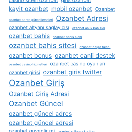
casino sitesi ozanbet
giris ozanbet
kayit ozanbet
mobil ozanbet
Ozanbet
Ozanbet Adresi
ozanbet adres güncellemeleri
ozanbet altyapı sağlayıcısı
ozanbet anlık bahisler
ozanbet bahis
ozanbet bahis alanı
ozanbet bahis sitesi
ozanbet belge talebi
ozanbet bonus
ozanbet canli destek
ozanbet casino oyunları
ozanbet casino hizmetleri
ozanbet giris twitter
ozanbet girisi
Ozanbet Giriş
Ozanbet Giriş Adresi
Ozanbet Güncel
ozanbet güncel adres
ozanbet güncel adresi
ozanbet güvenlir mi
ozanbet kullanıcı konforu