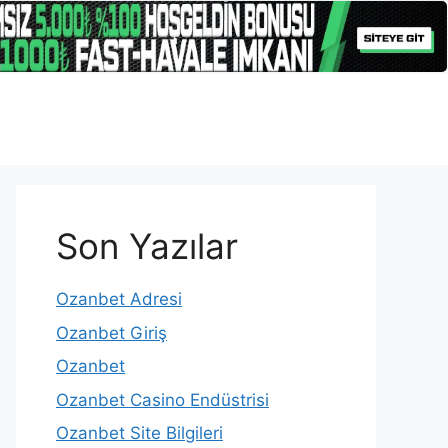
Son Yazılar
Ozanbet Adresi
Ozanbet Giriş
Ozanbet
Ozanbet Casino Endüstrisi
Ozanbet Site Bilgileri