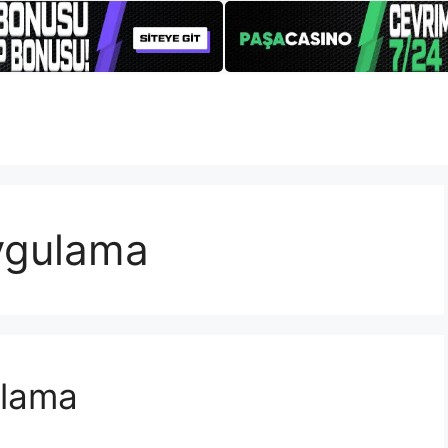
ygulama
ulama