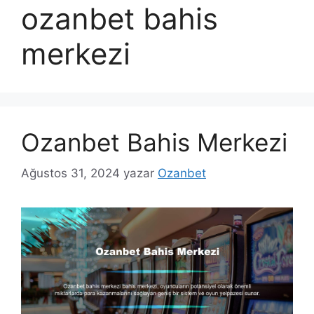
ozanbet bahis
merkezi
Ozanbet Bahis Merkezi
Ağustos 31, 2024
yazar
Ozanbet