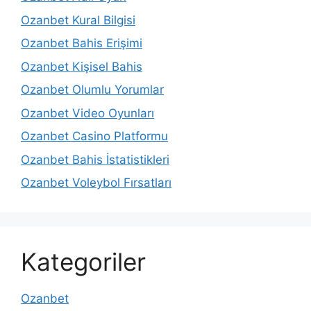
Ozanbet Kural Bilgisi
Ozanbet Bahis Erişimi
Ozanbet Kişisel Bahis
Ozanbet Olumlu Yorumlar
Ozanbet Video Oyunları
Ozanbet Casino Platformu
Ozanbet Bahis İstatistikleri
Ozanbet Voleybol Fırsatları
Kategoriler
Ozanbet