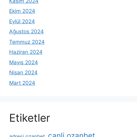
Kasım 2024
Ekim 2024
Eylül 2024
Ağustos 2024
Temmuz 2024
Haziran 2024
Mayıs 2024
Nisan 2024
Mart 2024
Etiketler
canli ozanbet
adresi ozanbet