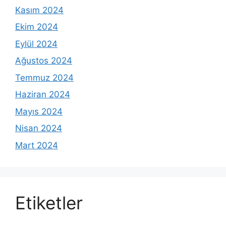
Kasım 2024
Ekim 2024
Eylül 2024
Ağustos 2024
Temmuz 2024
Haziran 2024
Mayıs 2024
Nisan 2024
Mart 2024
Etiketler