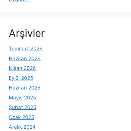
Arşivler
Temmuz 2026
Haziran 2026
Nisan 2026
Eylül 2025
Haziran 2025
Mayıs 2025
Şubat 2025
Ocak 2025
Aralık 2024