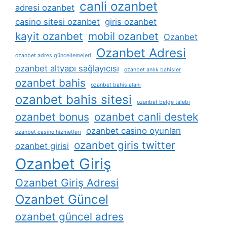
canli ozanbet
adresi ozanbet
casino sitesi ozanbet
giris ozanbet
kayit ozanbet
mobil ozanbet
Ozanbet
Ozanbet Adresi
ozanbet adres güncellemeleri
ozanbet altyapı sağlayıcısı
ozanbet anlık bahisler
ozanbet bahis
ozanbet bahis alanı
ozanbet bahis sitesi
ozanbet belge talebi
ozanbet bonus
ozanbet canli destek
ozanbet casino oyunları
ozanbet casino hizmetleri
ozanbet giris twitter
ozanbet girisi
Ozanbet Giriş
Ozanbet Giriş Adresi
Ozanbet Güncel
ozanbet güncel adres