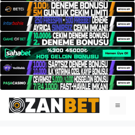
İçeriğe
atla
Menü