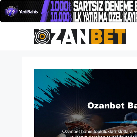
İçeriğe
atla