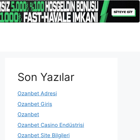
Son Yazılar
Ozanbet Adresi
Ozanbet Giriş
Ozanbet
Ozanbet Casino Endüstrisi
Ozanbet Site Bilgileri