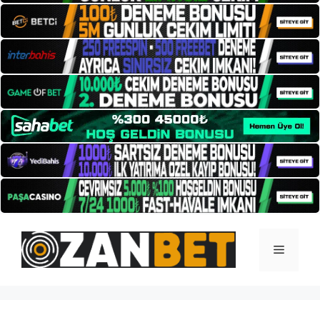
İçeriğe
atla
Menü