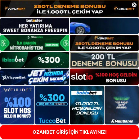
×
OZANBET GİRİŞ İÇİN TIKLAYINIZ!