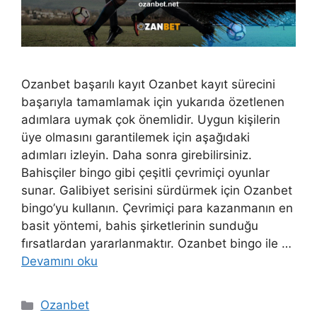
Ozanbet başarılı kayıt Ozanbet kayıt sürecini
başarıyla tamamlamak için yukarıda özetlenen
adımlara uymak çok önemlidir. Uygun kişilerin
üye olmasını garantilemek için aşağıdaki
adımları izleyin. Daha sonra girebilirsiniz.
Bahisçiler bingo gibi çeşitli çevrimiçi oyunlar
sunar. Galibiyet serisini sürdürmek için Ozanbet
bingo’yu kullanın. Çevrimiçi para kazanmanın en
basit yöntemi, bahis şirketlerinin sunduğu
fırsatlardan yararlanmaktır. Ozanbet bingo ile …
Devamını oku
Kategoriler
Ozanbet