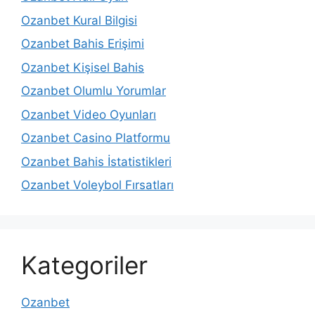
Ozanbet Kural Bilgisi
Ozanbet Bahis Erişimi
Ozanbet Kişisel Bahis
Ozanbet Olumlu Yorumlar
Ozanbet Video Oyunları
Ozanbet Casino Platformu
Ozanbet Bahis İstatistikleri
Ozanbet Voleybol Fırsatları
Kategoriler
Ozanbet