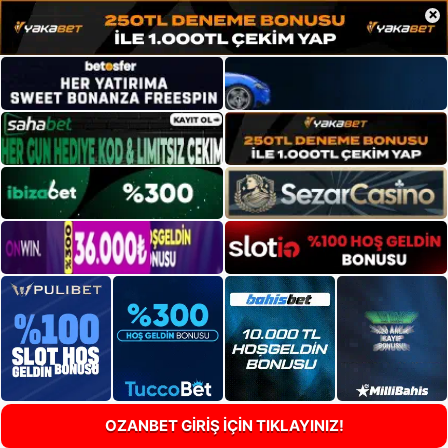
×
OZANBET GİRİŞ İÇİN TIKLAYINIZ!