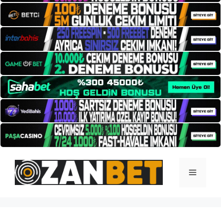
İçeriğe
atla
Menü