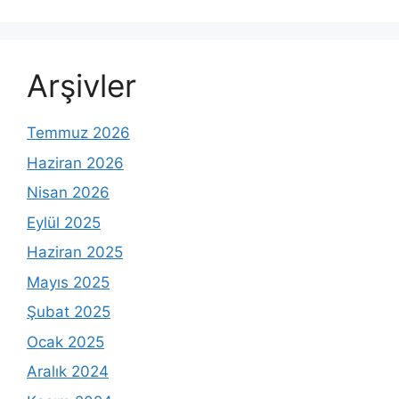
Arşivler
Temmuz 2026
Haziran 2026
Nisan 2026
Eylül 2025
Haziran 2025
Mayıs 2025
Şubat 2025
Ocak 2025
Aralık 2024